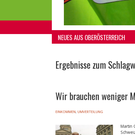
NEUES AUS OBERÖSTERREICH
Zum
Inhalt
springen
Ergebnisse zum Schlag
Wir brauchen weniger M
EINKOMMEN
,
UMVERTEILUNG
Martin 
Schwei