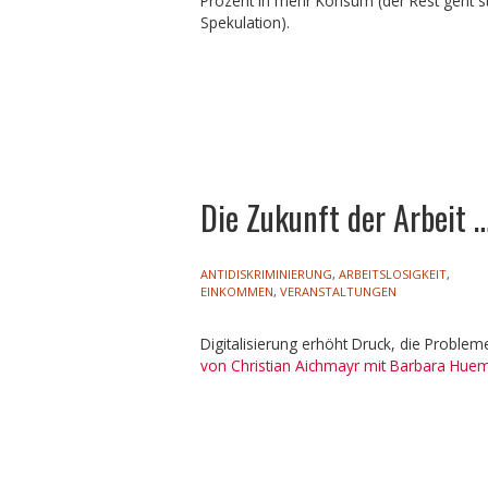
Prozent in mehr Konsum (der Rest geht st
Spekulation).
Die Zukunft der Arbeit 
ANTIDISKRIMINIERUNG
,
ARBEITSLOSIGKEIT
,
EINKOMMEN
,
VERANSTALTUNGEN
Digitalisierung erhöht Druck, die Problem
von Christian Aichmayr mit Barbara Hue