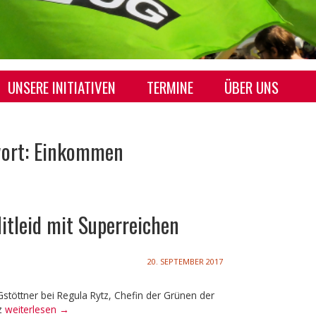
UNSERE INITIATIVEN
TERMINE
ÜBER UNS
TEAM OBERÖSTE
wort: Einkommen
KONTAKT
itleid mit Superreichen
20. SEPTEMBER 2017
Gstöttner bei Regula Rytz, Chefin der Grünen der
Wir brauchen weniger Mitleid mit Superreichen
z
weiterlesen
→