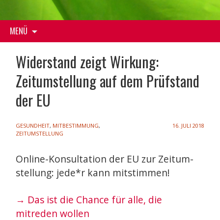
Zum
MENÜ
Inhalt
springen
Widerstand zeigt Wirkung:
Zeitumstellung auf dem Prüfstand
der EU
GESUNDHEIT
,
MITBESTIMMUNG
,
16. JULI 2018
ZEITUMSTELLUNG
Online-Konsultation der EU zur Zeitum-
stellung: jede*r kann mitstimmen!
→ Das ist die Chance für alle, die
mitreden wollen